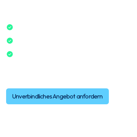
Zuverlässig und gründlich in Odenthal
1A Preis-Leistungsverhältnis
Geprüfte Fachkräfte in der
Fassadenreinigung
Video anschauen
Unverbindliches Angebot anfordern